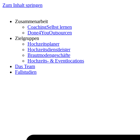
Zum Inhalt springen
Zusammenarbeit
Coaching
Selbst lernen
Done4You
Outsourcen
Zielgruppen
Hochzeitsplaner
Hochzeitsdienstleister
Brautmodengeschäfte
Hochzeits- & Eventlocations
Das Team
Fallstudien