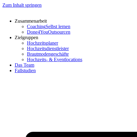
Zum Inhalt springen
Zusammenarbeit
Coaching
Selbst lernen
Done4You
Outsourcen
Zielgruppen
Hochzeitsplaner
Hochzeitsdienstleister
Brautmodengeschäfte
Hochzeits- & Eventlocations
Das Team
Fallstudien